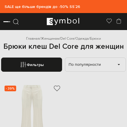
SALE ще більше брендів до -50% SS`26
Главная
Женщинам
Del Core
Одежда
Брюки
Брюки клеш Del Core для женщин
По популярности
Фильтры
- 39%