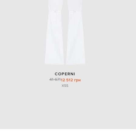
COPERNI
41 671
12 512 грн
XS
S