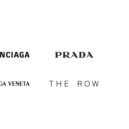
Italy
€
EUR
Latvia
€
EUR
Lithuania
€
EUR
Luxembourg
€
EUR
Netherlands
€
PLN
Poland
zł
EUR
Portugal
€
EUR
Romania
€