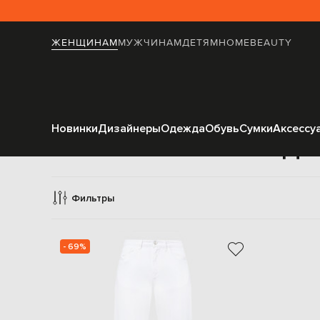
ЖЕНЩИНАМ
МУЖЧИНАМ
ДЕТЯМ
HOME
BEAUTY
Новинки
Дизайнеры
Одежда
Обувь
Сумки
Аксессу
Дж
Фильтры
- 69%