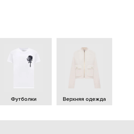
EUR
Slovakia
€
EUR
Slovenia
€
EUR
Spain
€
EUR
Sweden
€
UAH
Ukraine
₴
EUR
Other
Футболки
Верхняя одежда
€