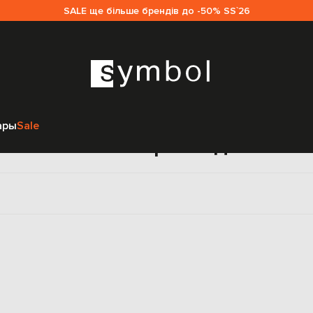
SALE ще більше брендів до -50% SS`26
Главная
Женщинам
Coperni
Одежда
Джинсы
ары
Sale
инсы клеш Coperni для жен