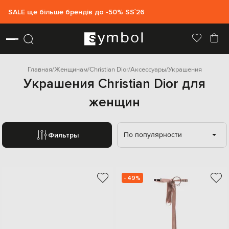
SALE ще більше брендів до -50% SS`26
Главная
Женщинам
Christian Dior
Аксессуары
Украшения
Украшения Christian Dior для
женщин
По популярности
Фильтры
- 49%