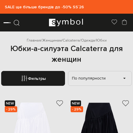
SALE ще більше брендів до -50% SS`26
Главная
Женщинам
Calcaterra
Одежда
Юбки
Юбки-а-силуэта Calcaterra для
женщин
По популярности
Фильтры
NEW
NEW
- 29%
- 29%