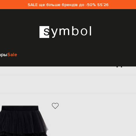
SALE ще більше брендів до -50% SS`26
Главная
Женщинам
Brunello Cucinelli
Одежда
Юбки
ары
Sale
шные Brunello Cucinelli дл