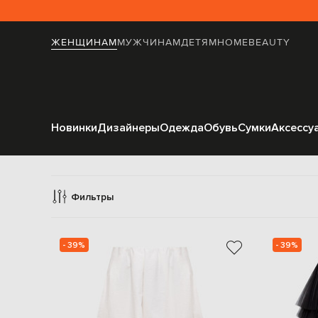
ЖЕНЩИНАМ
МУЖЧИНАМ
ДЕТЯМ
HOME
BEAUTY
Новинки
Дизайнеры
Одежда
Обувь
Сумки
Аксессу
Юбки пы
Фильтры
- 39%
- 39%