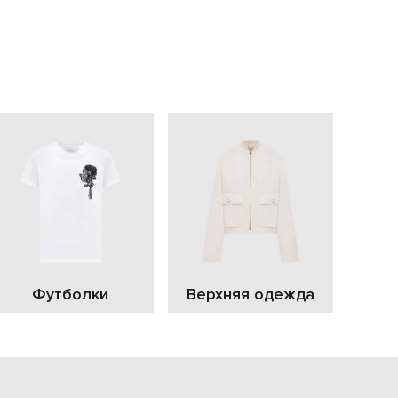
EUR
Slovakia
€
EUR
Slovenia
€
EUR
Spain
€
EUR
Sweden
€
UAH
Ukraine
₴
EUR
Other
Футболки
Верхняя одежда
€