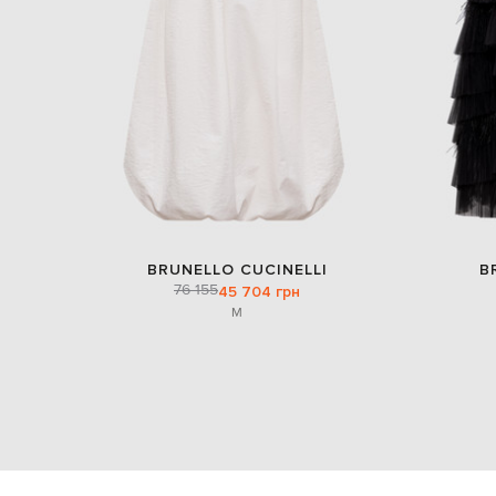
BRUNELLO CUCINELLI
B
76 155
45 704 грн
M