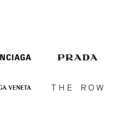
Italy
€
EUR
Latvia
€
EUR
Lithuania
€
EUR
Luxembourg
€
EUR
Netherlands
€
PLN
Poland
zł
EUR
Portugal
€
EUR
Romania
€