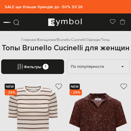
SALE ще більше брендів до -50% SS`26
Главная
Женщинам
Brunello Cucinelli
Одежда
Топы
Топы Brunello Cucinelli для женщин
По популярности
Фильтры
1
NEW
NEW
- 29%
- 29%