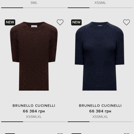
S
M
L
XS
S
M
L
NEW
NEW
BRUNELLO CUCINELLI
BRUNELLO CUCINELLI
66 384 грн
66 384 грн
XS
S
M
L
XL
XS
S
M
L
XL