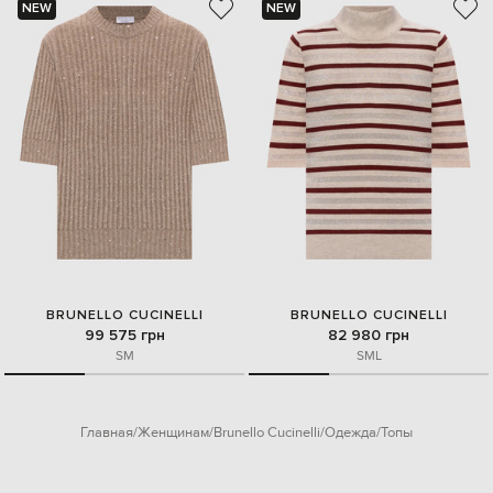
NEW
NEW
BRUNELLO CUCINELLI
BRUNELLO CUCINELLI
99 575 грн
82 980 грн
S
M
S
M
L
Главная
Женщинам
Brunello Cucinelli
Одежда
Топы