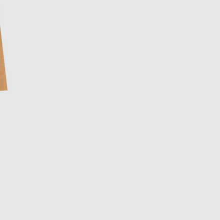
EUR
Denmark
€
EUR
Estonia
€
EUR
Finland
€
EUR
France
€
EUR
Germany
€
EUR
Greece
€
EUR
Hungary
€
EUR