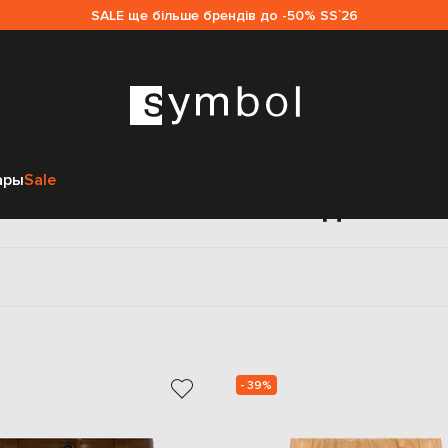
SALE ще більше брендів до -50% SS`26
Главная
Женщинам
Brunello Cucinelli
Одежда
Шорты
ары
Sale
ы Brunello Cucinelli для ж
- 39%