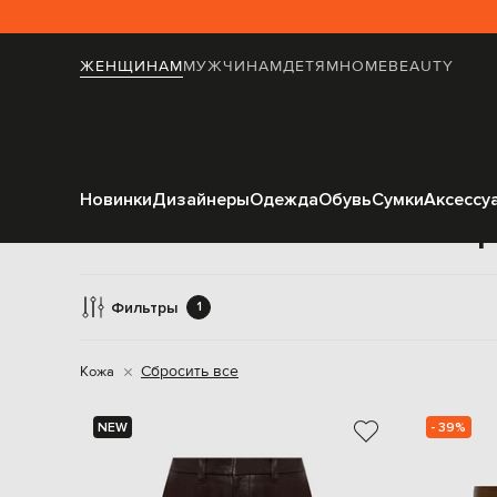
ЖЕНЩИНАМ
МУЖЧИНАМ
ДЕТЯМ
HOME
BEAUTY
Новинки
Дизайнеры
Одежда
Обувь
Сумки
Аксессу
Шорт
Фильтры
1
Сбросить все
Кожа
NEW
- 39%