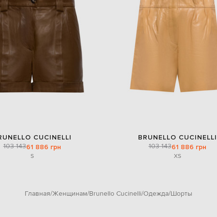
RUNELLO CUCINELLI
BRUNELLO CUCINELLI
103 143
103 143
61 886 грн
61 886 грн
S
XS
Главная
Женщинам
Brunello Cucinelli
Одежда
Шорты