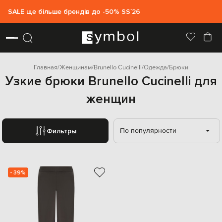
SALE ще більше брендів до -50% SS`26
Главная
Женщинам
Brunello Cucinelli
Одежда
Брюки
Узкие брюки Brunello Cucinelli для
женщин
По популярности
Фильтры
- 39%