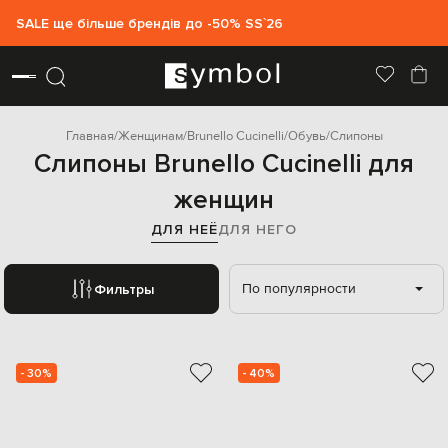
SALE ще більше брендів до -50% SS`26
Главная
Женщинам
Brunello Cucinelli
Обувь
Слипоны
Слипоны Brunello Cucinelli для
женщин
ДЛЯ НЕЁ
ДЛЯ НЕГО
По популярности
Фильтры
- 30%
- 40%