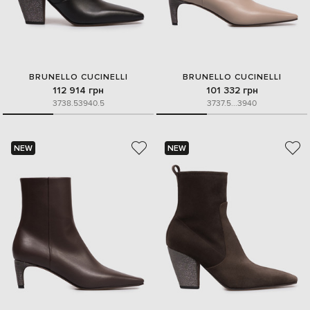
BRUNELLO CUCINELLI
BRUNELLO CUCINELLI
112 914 грн
101 332 грн
37
38.5
39
40.5
37
37.5
...
39
40
NEW
NEW