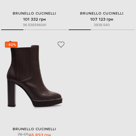
BRUNELLO CUCINELLI
BRUNELLO CUCINELLI
101 332 грн
107 123 грн
36.5
38
39
40
41
38
38.5
40
- 40%
BRUNELLO CUCINELLI
78 171
46 893 грн