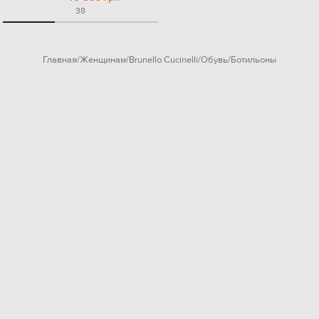
38
Главная
Женщинам
Brunello Cucinelli
Обувь
Ботильоны