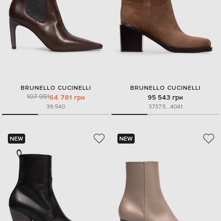
BRUNELLO CUCINELLI
BRUNELLO CUCINELLI
107 951
64 781 грн
95 543 грн
39.5
40
37
37.5
...
40
41
NEW
NEW