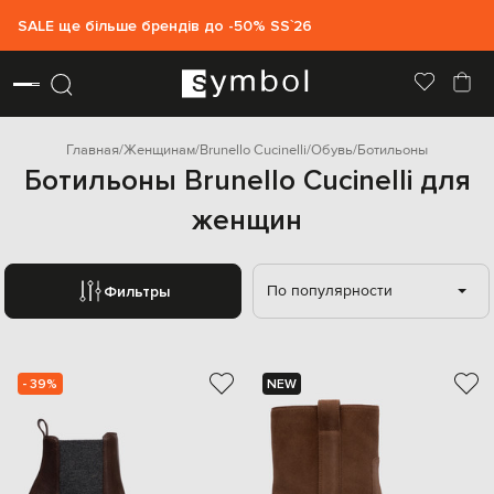
SALE ще більше брендів до -50% SS`26
Главная
Женщинам
Brunello Cucinelli
Обувь
Ботильоны
Ботильоны Brunello Cucinelli для
женщин
По популярности
Фильтры
- 39%
NEW