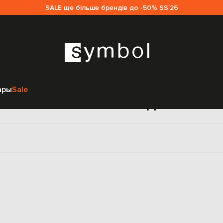
SALE ще більше брендів до -50% SS`26
Главная
Женщинам
Brian Atwood
Обувь
Сапоги
ары
Sale
поги Brian Atwood для жен