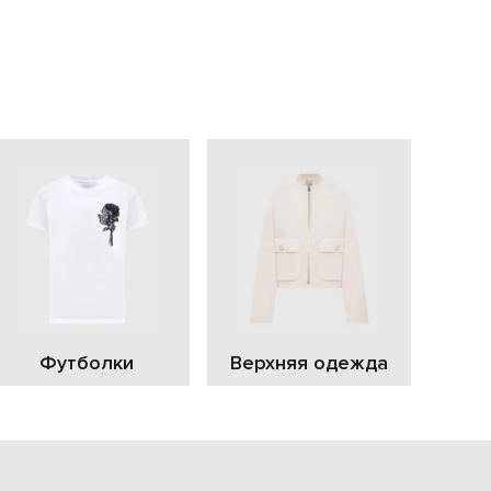
EUR
Slovakia
€
EUR
Slovenia
€
EUR
Spain
€
EUR
Sweden
€
UAH
Ukraine
₴
EUR
Other
Футболки
Верхняя одежда
€