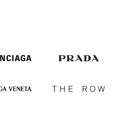
Italy
€
EUR
Latvia
€
EUR
Lithuania
€
EUR
Luxembourg
€
EUR
Netherlands
€
PLN
Poland
zł
EUR
Portugal
€
EUR
Romania
€