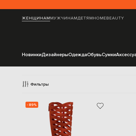
ЖЕНЩИНАМ
МУЖЧИНАМ
ДЕТЯМ
HOME
BEAUTY
Новинки
Дизайнеры
Одежда
Обувь
Сумки
Аксессу
Са
Фильтры
- 89%