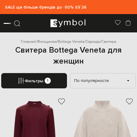
SALE ще більше брендів до -50% SS`26
Главная
Женщинам
Bottega Veneta
Одежда
Свитера
Свитера Bottega Veneta для
женщин
По популярности
Фильтры
1