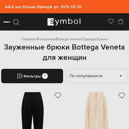
SALE ще більше брендів до -50% SS`26
Главная
Женщинам
Bottega Veneta
Одежда
Брюки
Зауженные брюки Bottega Veneta
для женщин
По популярности
Фильтры
1