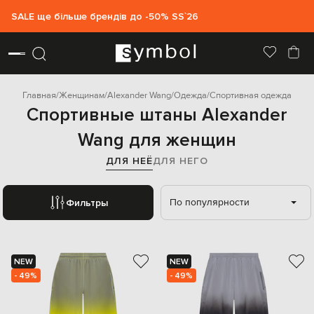
SALE ще більше брендів до -50% SS`26
Главная
Женщинам
Alexander Wang
Одежда
Спортивная одежда
Спортивные штаны Alexander
Wang для женщин
ДЛЯ НЕЁ
ДЛЯ НЕГО
По популярности
Фильтры
NEW
NEW
- 49%
- 49%