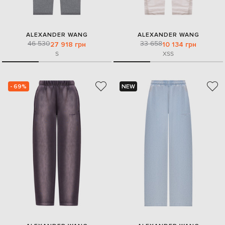
ALEXANDER WANG
ALEXANDER WANG
46 530
33 658
27 918 грн
10 134 грн
S
XS
S
- 69%
NEW