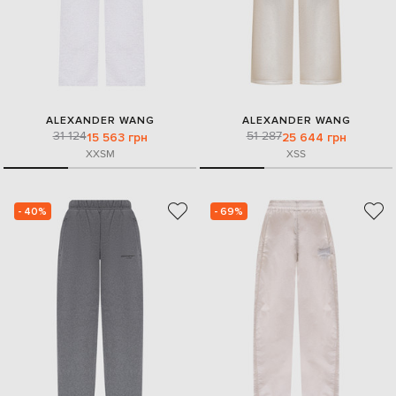
ALEXANDER WANG
ALEXANDER WANG
31 124
51 287
15 563 грн
25 644 грн
XXS
M
XS
S
- 40%
- 69%