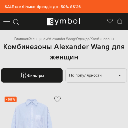
SALE ще більше брендів до -50% SS`26
Главная
Женщинам
Alexander Wang
Одежда
Комбинезоны
Комбинезоны Alexander Wang для
женщин
По популярности
Фильтры
- 69%