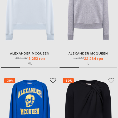
ALEXANDER MCQUEEN
ALEXANDER MCQUEEN
30 504
37 122
15 253 грн
22 284 грн
M
L
L
- 39%
- 69%