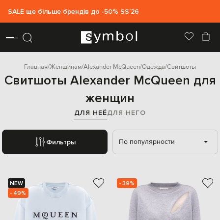
SALE ще більше брендів до -50% SS`26
Главная
Женщинам
Alexander McQueen
Одежда
Свитшоты
Свитшоты Alexander McQueen для
женщин
ДЛЯ НЕЁ
ДЛЯ НЕГО
По популярности
Фильтры
NEW
- 39%
- 49%