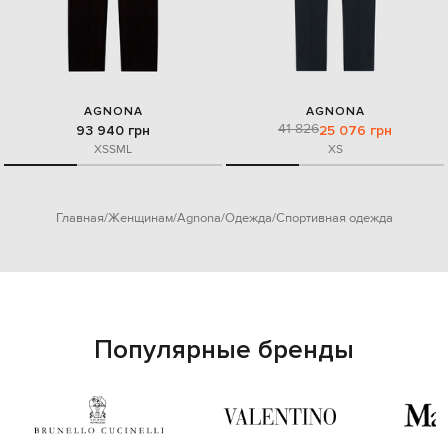
AGNONA
AGNONA
41 826
93 940 грн
25 076 грн
XS
S
M
L
XS
Главная
Женщинам
Agnona
Одежда
Спортивная одежда
Популярные бренды