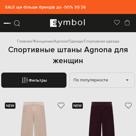
SALE ще більше брендів до -50% SS`26
Главная
Женщинам
Agnona
Одежда
Спортивная одежда
Спортивные штаны Agnona для
женщин
По популярности
Фильтры
NEW
NEW