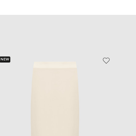
EUR
Slovakia
€
EUR
Slovenia
€
EUR
Spain
€
NEW
- 39%
EUR
Sweden
€
UAH
Ukraine
₴
EUR
Other
€