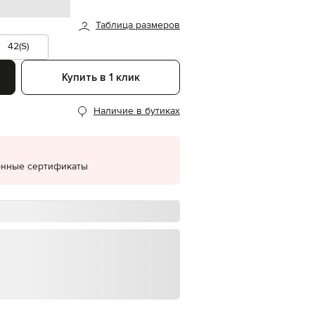
EUR
Таблица размеров
Denmark
€
42(S)
EUR
Estonia
Купить в 1 клик
€
EUR
Наличие в бутиках
Finland
€
EUR
France
€
онные сертификаты
EUR
Germany
€
EUR
Greece
€
EUR
Hungary
€
EUR