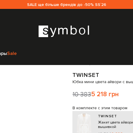
SALE ще більше брендів до -50% SS`26
inset
Одежда
Юбки
Юбки прямые
Twinset Юбка мини цвета айвори
ары
Sale
Код товара:
333868
TWINSET
Юбка мини цвета айвори с вы
10 383
5 218 грн
В комплекте с этим товаром
TWINSET
Жакет цвета айвори
вышивкой