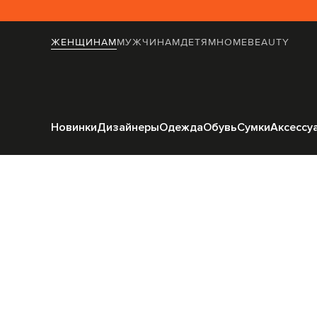
ЖЕНЩИНАМ
МУЖЧИНАМ
ДЕТЯМ
HOME
BEAUTY
Главная
Женщинам
Tw
Новинки
Дизайнеры
Одежда
Обувь
Сумки
Аксессу