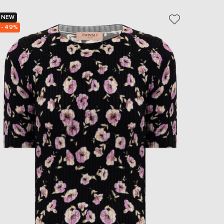
NEW
NEW
- 49%
- 49%