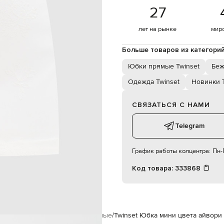
сухая чистка
27
178 см
40
лет на рынке
мир
Больше товаров из категори
60 см
87 см
Юбки прямые Twinset
Беж
Одежда Twinset
Новинки T
СВЯЗАТЬСЯ С НАМИ
Telegram
График работы колцентра:
Пн-П
Код товара:
333868
inset
Одежда
Юбки
Юбки прямые
Twinset Юбка мини цвета айвори