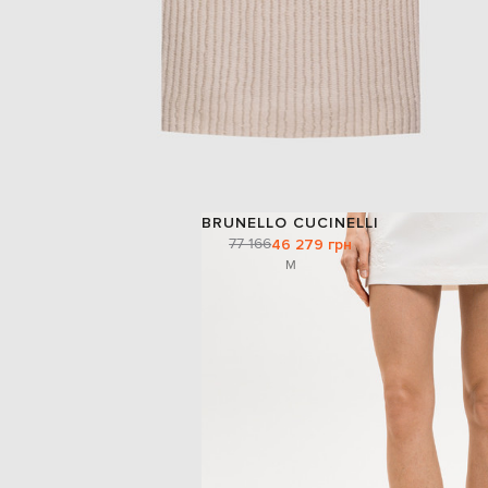
BRUNELLO CUCINELLI
77 166
46 279 грн
M