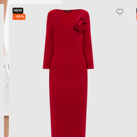
NEW
- 49%