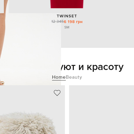
TWINSET
12 345
6 198 грн
S
M
Добавьте уют и красоту
Home
Beauty