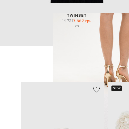
TWINSET
14 721
7 387 грн
XS
NEW