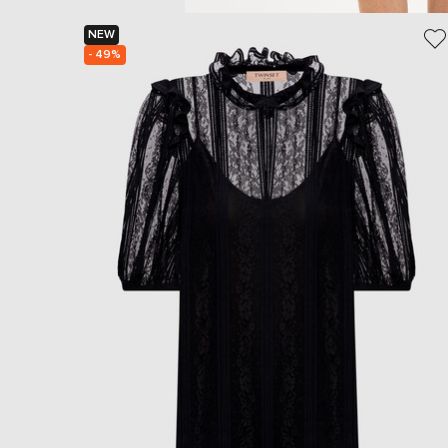
NEW
- 49%