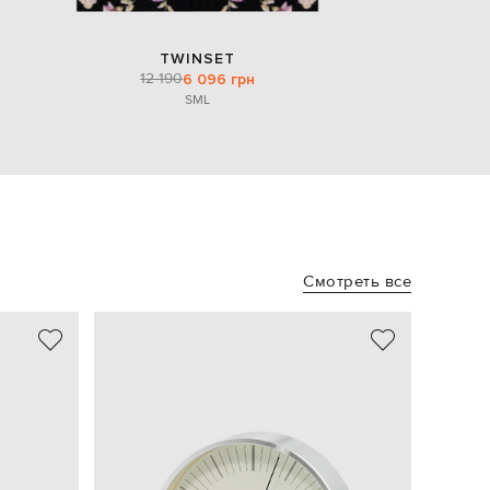
TWINSET
12 190
6 096 грн
S
M
L
Смотреть все