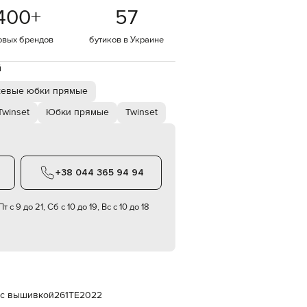
Italy
400
+
57
€
EUR
овых брендов
бутиков в Украине
Latvia
€
й
EUR
Lithuania
евые юбки прямые
€
winset
Юбки прямые
Twinset
EUR
Luxembourg
€
EUR
Netherlands
+38 044 365 94 94
€
PLN
т с 9 до 21, Сб с 10 до 19, Вс с 10 до 18
Poland
zł
EUR
Portugal
€
EUR
Romania
 с вышивкой
261TE2022
€