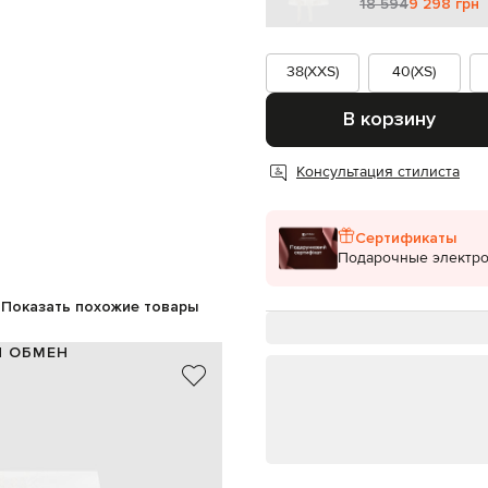
18 594
9 298 грн
38(XXS)
40(XS)
В корзину
Консультация стилиста
Сертификаты
Подарочные электр
Показать похожие товары
И ОБМЕН
эстер, 33% вискоза, 4% эластан
100% полиэстер
айвори
шивка, металлический логотип
крючок, потайная молния