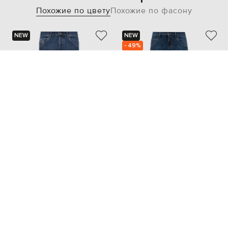
Похожие по цвету
Похожие по фасону
NEW
NEW
- 49%
BRUNELLO CUCINELLI
DOLCE&GABBANA
34 774
47 438 грн
17 388 грн
M
L
XL
XXL
XXXL
S
M
...
4XL
5XL