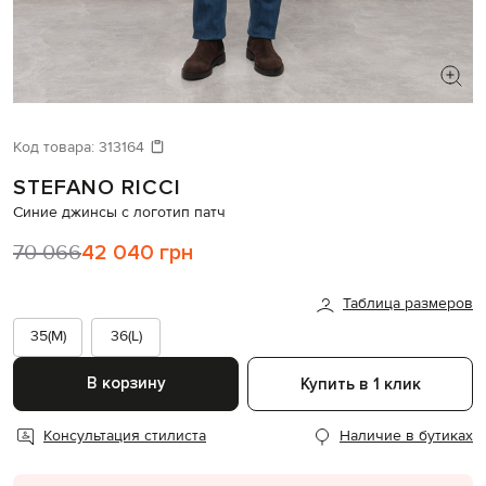
ИЩЕТЕ НОВЫЙ ОБРАЗ?
Давайте подберем что-то еще
Код товара:
313164
STEFANO RICCI
Похожие товары
Синие джинсы с логотип патч
70 066
42 040 грн
Таблица размеров
35(M)
36(L)
В корзину
Купить в 1 клик
Консультация стилиста
Наличие в бутиках