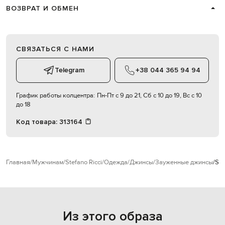
ВОЗВРАТ И ОБМЕН
СВЯЗАТЬСЯ С НАМИ
Telegram
+38 044 365 94 94
График работы колцентра:
Пн-Пт с 9 до 21, Сб с 10 до 19, Вс с 10
до 18
Код товара:
313164
Главная
Мужчинам
Stefano Ricci
Одежда
Джинсы
Зауженные джинсы
Ste
Из этого образа