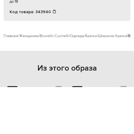
до 18
Код товара:
343940
Главная
Женщинам
Brunello Cucinelli
Одежда
Брюки
Широкие брюки
Bru
Из этого образа
NEW
NEW