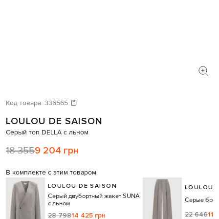
Код товара:
336565
LOULOU DE SAISON
Серый топ DELLA с льном
18 355
9 204 грн
В комплекте с этим товаром
LOULOU DE SAISON
LOULOU 
Серый двубортный жакет SUNA
Серые брюк
с льном
22 646
11 
28 798
14 425 грн