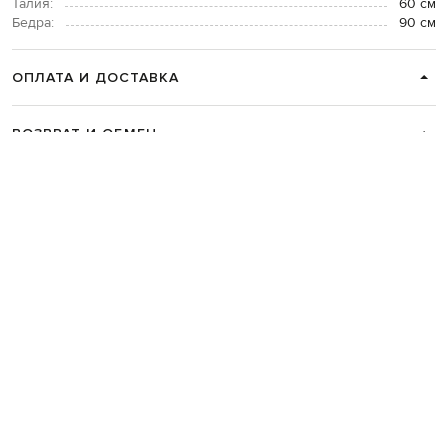
Талия:
60 см
Бедра:
90 см
ОПЛАТА И ДОСТАВКА
ВОЗВРАТ И ОБМЕН
СВЯЗАТЬСЯ С НАМИ
Telegram
+38 044 365 94 94
График работы колцентра:
Пн-Пт с 9 до 21, Сб с 10 до 19, Вс с 10
до 18
Код товара:
336565
Главная
Женщинам
Loulou de Saison
Одежда
Топы
Loulou de Saison Сер