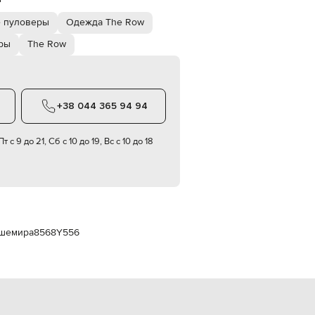
Italy
€
 пуловеры
Одежда The Row
EUR
ры
The Row
Latvia
€
EUR
Lithuania
€
+38 044 365 94 94
EUR
Luxembourg
€
т с 9 до 21, Сб с 10 до 19, Вс с 10 до 18
EUR
Netherlands
€
PLN
Poland
zł
ашемира
8568Y556
EUR
Portugal
€
EUR
Romania
€