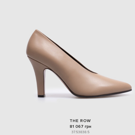
THE ROW
81 067 грн
37.5
38
38.5