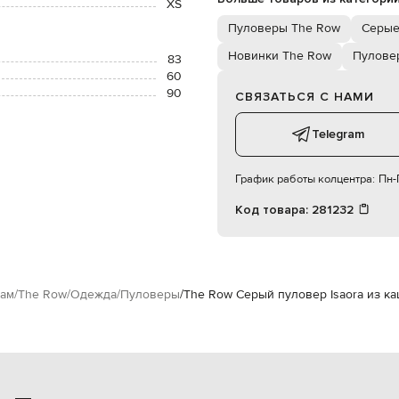
XS
Пуловеры The Row
Серые
Новинки The Row
Пулове
83
60
90
СВЯЗАТЬСЯ С НАМИ
Telegram
График работы колцентра:
Пн-П
Код товара:
281232
ам
The Row
Одежда
Пуловеры
The Row Серый пуловер Isaora из к