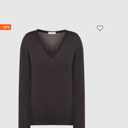
EUR
Slovakia
€
EUR
Slovenia
- 39%
- 40%
€
EUR
Spain
€
EUR
Sweden
€
UAH
Ukraine
₴
EUR
Other
€