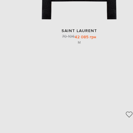
SAINT LAURENT
70 106
42 085 грн
M