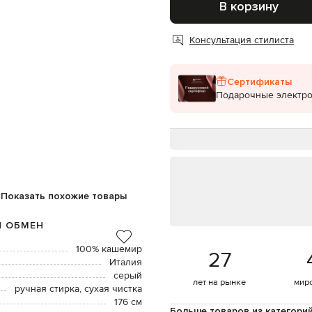
В корзину
Консультация стилиста
Сертификаты
Подарочные электр
Показать похожие товары
И ОБМЕН
100% кашемир
27
Италия
серый
лет на рынке
мир
ручная стирка, сухая чистка
176 см
Больше товаров из категори