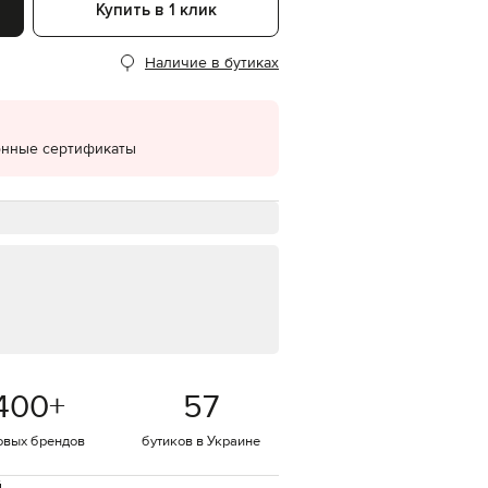
Купить в 1 клик
EUR
Denmark
€
Наличие в бутиках
EUR
Estonia
€
онные сертификаты
EUR
Finland
€
EUR
France
€
EUR
Germany
€
EUR
Greece
€
400
+
57
EUR
Hungary
овых брендов
бутиков в Украине
€
EUR
й