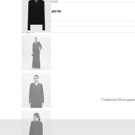
Размер на модели:
Параметры модели
Грудь:
Талия:
Бедра:
Главная
Женщин