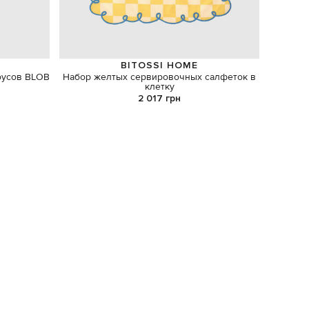
BITOSSI HOME
оусов BLOB
Набор желтых сервировочных салфеток в
Фо
клетку
2 017 грн