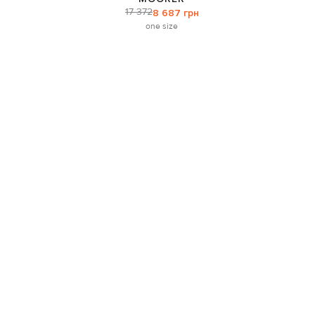
17 372
8 687 грн
one size