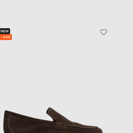
EUR
Slovakia
€
EUR
Slovenia
€
NEW
NEW
- 49%
- 49%
EUR
Spain
€
EUR
Sweden
€
UAH
Ukraine
₴
EUR
Other
€