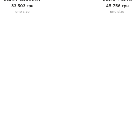
33 503 грн
45 756 грн
one size
one size