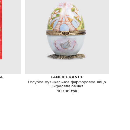
A
FANEX FRANCE
Голубое музыкальное фарфоровое яйцо
Лыжны
Эйфелева башня
10 186 грн