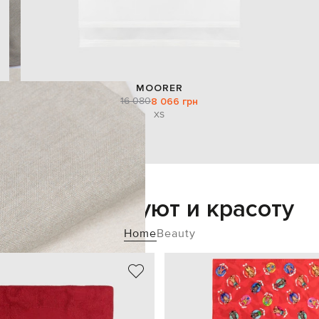
MOORER
16 080
8 066 грн
XS
Добавьте уют и красоту
Home
Beauty