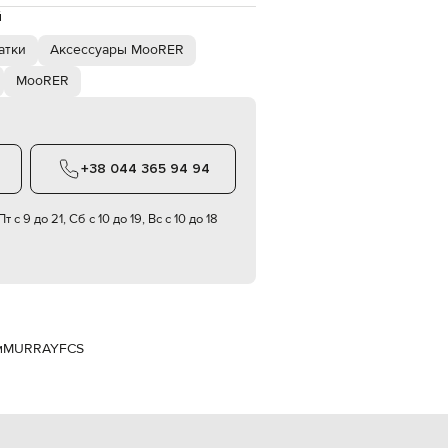
Italy
й
€
атки
Аксессуары MooRER
EUR
Latvia
€
MooRER
EUR
Lithuania
€
+38 044 365 94 94
EUR
Luxembourg
€
т с 9 до 21, Сб с 10 до 19, Вс с 10 до 18
EUR
Netherlands
€
PLN
Poland
zł
м
MURRAYFCS
EUR
Portugal
€
EUR
Romania
€