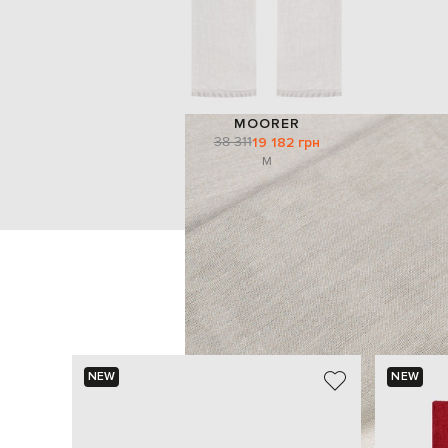
MOORER
38 311
19 182 грн
M
NEW
NEW