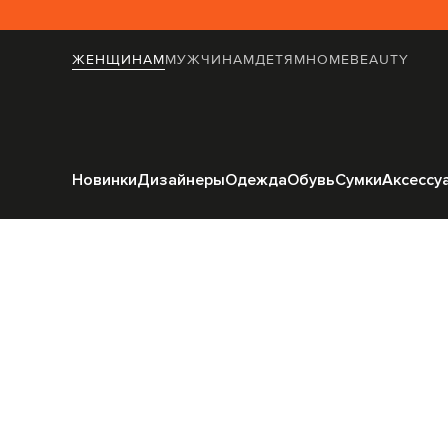
ЖЕНЩИНАМ
МУЖЧИНАМ
ДЕТЯМ
HOME
BEAUTY
Главная
Жен
Новинки
Дизайнеры
Одежда
Обувь
Сумки
Аксессу