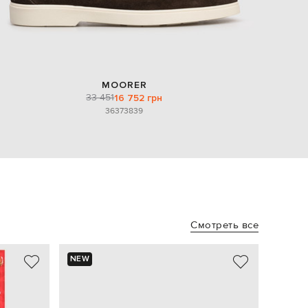
MOORER
33 451
16 752 грн
36
37
38
39
Смотреть все
NEW