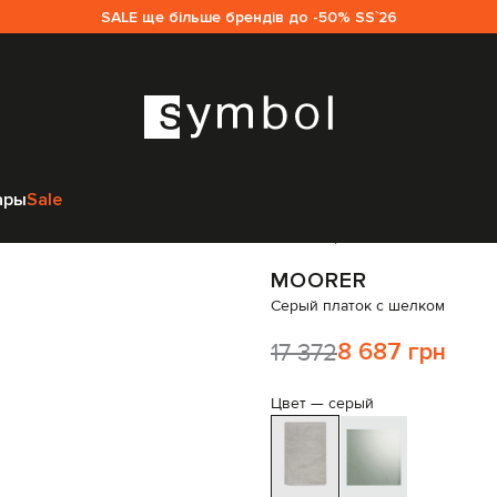
SALE ще більше брендів до -50% SS`26
щинам
MooRER
Аксессуары
Платки
MooRER Серый платок с шелко
ары
Sale
Код товара:
317572
MOORER
Серый платок с шелком
17 372
8 687 грн
Цвет —
серый