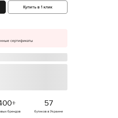
Купить в 1 клик
EUR
Denmark
€
EUR
Estonia
€
EUR
онные сертификаты
Finland
€
EUR
France
€
EUR
Germany
€
EUR
Greece
€
400
+
57
EUR
Hungary
€
овых брендов
бутиков в Украине
EUR