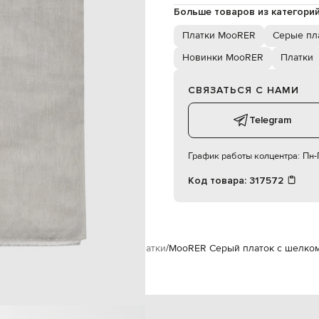
ручная или машинная стирка
Больше товаров из категори
Платки MooRER
Серые пл
Новинки MooRER
Платки
СВЯЗАТЬСЯ С НАМИ
Telegram
График работы колцентра:
Пн-П
Код товара:
317572
щинам
MooRER
Аксессуары
Платки
MooRER Серый платок с шелко