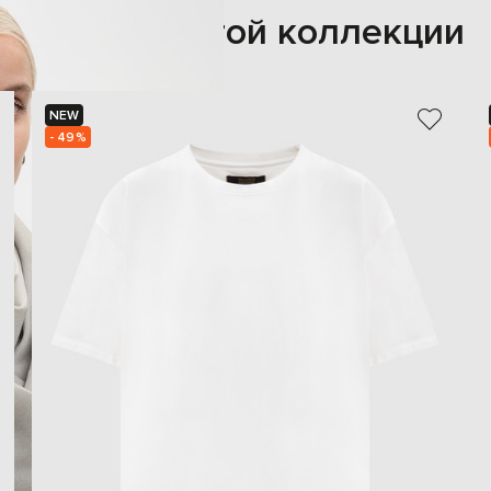
Также из этой коллекции
NEW
- 49%