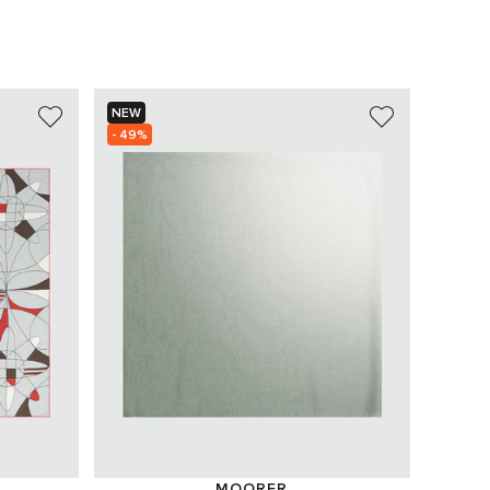
NEW
NEW
- 49%
MOORER