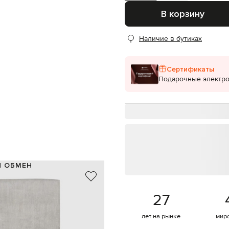
В корзину
Наличие в бутиках
Сертификаты
Подарочные электр
И ОБМЕН
77% хлопок, 23% шелк
Италия
27
серый
эффект деграде
лет на рынке
мир
120х117 см