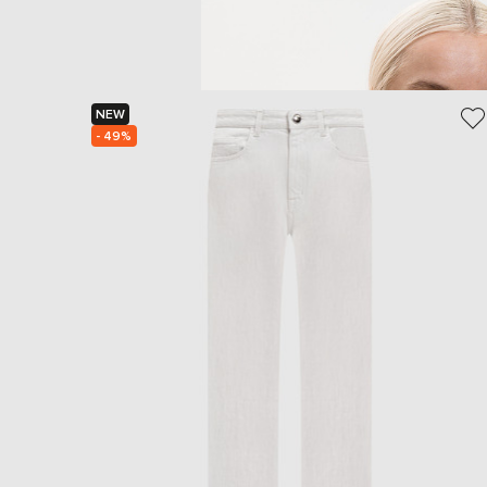
NEW
- 49%