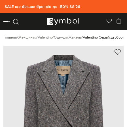
SALE ще більше брендів до -50% SS`26
Главная
Женщинам
Valentino
Одежда
Жакеты
Valentino Серый двубортн