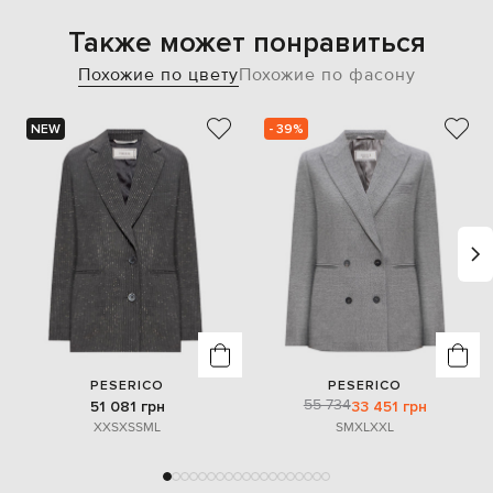
Также может понравиться
Похожие по цвету
Похожие по фасону
NEW
- 39%
PESERICO
PESERICO
55 734
51 081 грн
33 451 грн
XXS
XS
S
M
L
S
M
XL
XXL