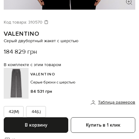
ИЩЕТЕ НОВЫЙ ОБРАЗ?
Давайте подберем что-то еще
Код товара:
310570
VALENTINO
Похожие товары
Серый двубортный жакет с шерстью
184 829 грн
В комплекте с этим товаром
VALENTINO
Серые брюки с шерстью
84 531 грн
Таблица размеров
42(M)
44(L)
В корзину
Купить в 1 клик