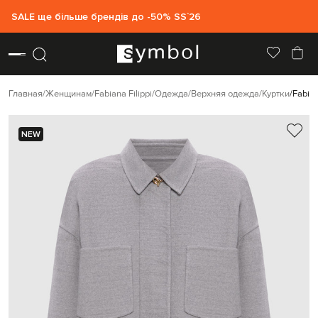
SALE ще більше брендів до -50% SS`26
Главная
Женщинам
Fabiana Filippi
Одежда
Верхняя одежда
Куртки
Fabian
NEW