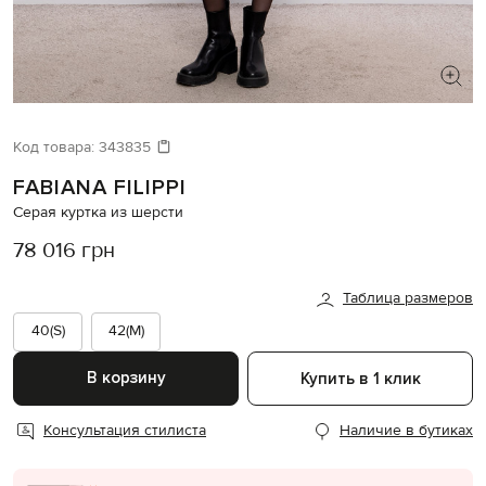
ИЩЕТЕ НОВЫЙ ОБРАЗ?
Давайте подберем что-то еще
Код товара:
343835
FABIANA FILIPPI
Похожие товары
Серая куртка из шерсти
78 016 грн
Таблица размеров
40(S)
42(M)
В корзину
Купить в 1 клик
Консультация стилиста
Наличие в бутиках