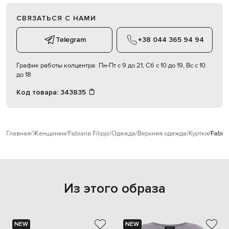
СВЯЗАТЬСЯ С НАМИ
Telegram
+38 044 365 94 94
График работы колцентра:
Пн-Пт с 9 до 21, Сб с 10 до 19, Вс с 10
до 18
Код товара:
343835
Главная
Женщинам
Fabiana Filippi
Одежда
Верхняя одежда
Куртки
Fabian
Из этого образа
NEW
NEW