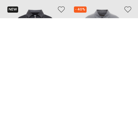
NEW
- 40%
JIL SANDER
MOORER
75 173
86 288 грн
45 083 грн
3XL
M