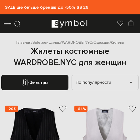
SALE ще більше брендів до -50% SS`26
Главная
Sale женщинам
WARDROBE.NYC
Одежда
Жилеты
Жилеты костюмные
WARDROBE.NYC для женщин
По популярности
Фильтры
- 20%
- 64%