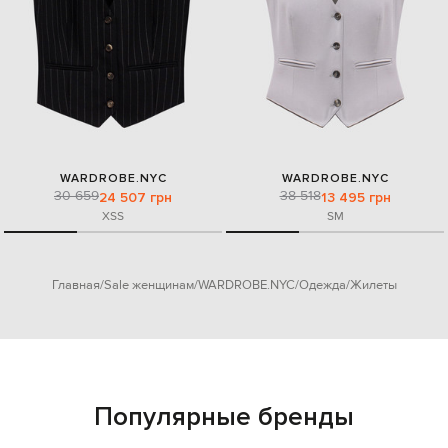
WARDROBE.NYC
WARDROBE.NYC
30 659
38 518
24 507 грн
13 495 грн
XS
S
S
M
Главная
Sale женщинам
WARDROBE.NYC
Одежда
Жилеты
Популярные бренды