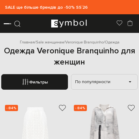
SALE ще більше брендів до -50% SS`26
Главная
Sale женщинам
Veronique Branquinho
Одежда
Одежда Veronique Branquinho для
женщин
По популярности
Фильтры
- 84%
- 84%