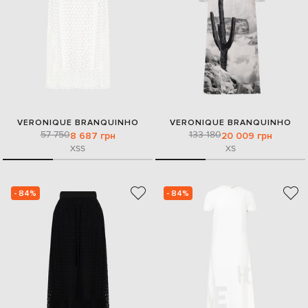
VERONIQUE BRANQUINHO
VERONIQUE BRANQUINHO
57 750
133 180
8 687 грн
20 009 грн
XS
S
XS
- 84%
- 84%