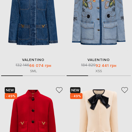
VALENTINO
VALENTINO
132 146
184 829
66 074 грн
92 441 грн
S
M
L
XS
S
NEW
NEW
- 49%
- 49%