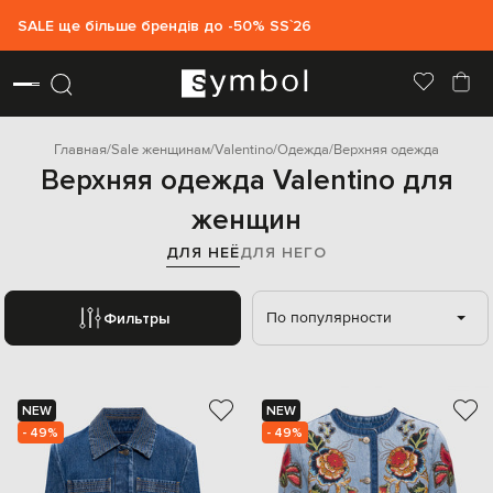
SALE ще більше брендів до -50% SS`26
Главная
Sale женщинам
Valentino
Одежда
Верхняя одежда
Верхняя одежда Valentino для
женщин
ДЛЯ НЕЁ
ДЛЯ НЕГО
По популярности
Фильтры
NEW
NEW
- 49%
- 49%