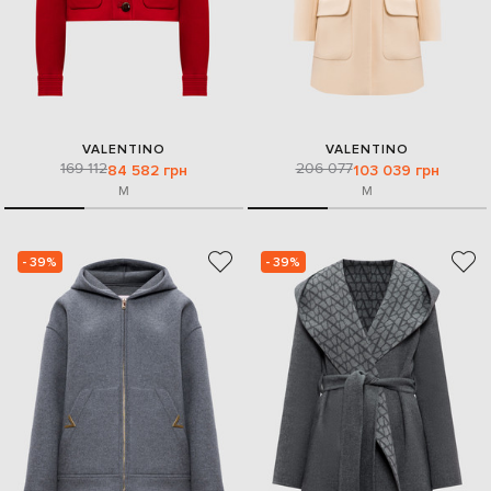
VALENTINO
VALENTINO
169 112
206 077
84 582 грн
103 039 грн
M
M
- 39%
- 39%