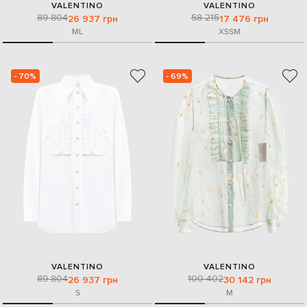
VALENTINO
VALENTINO
89 804
58 215
26 937 грн
17 476 грн
M
L
XS
S
M
- 70%
- 69%
VALENTINO
VALENTINO
89 804
100 402
26 937 грн
30 142 грн
S
M