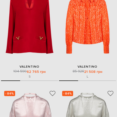
VALENTINO
VALENTINO
104 590
85 926
62 765 грн
21 508 грн
S
L
- 84%
- 84%