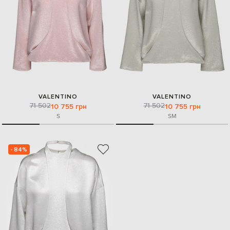
VALENTINO
VALENTINO
71 502
71 502
10 755 грн
10 755 грн
S
S
M
- 84%