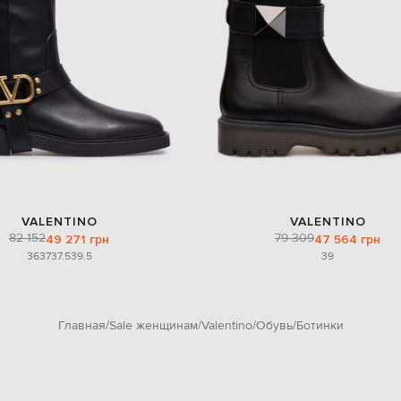
VALENTINO
VALENTINO
82 152
79 309
49 271 грн
47 564 грн
36
37
37.5
39.5
39
Главная
Sale женщинам
Valentino
Обувь
Ботинки