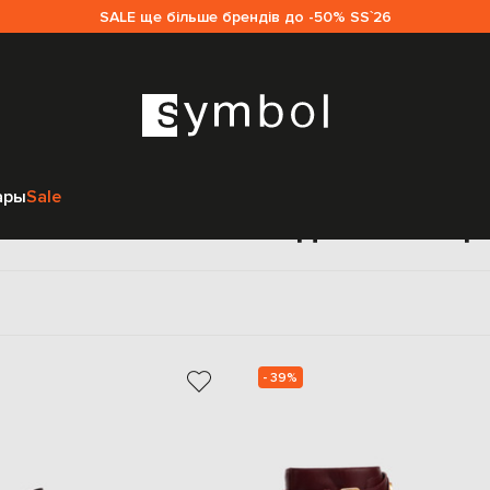
SALE ще більше брендів до -50% SS`26
Главная
Sale женщинам
Valentino
Обувь
Ботинки
ары
Sale
отинки Valentino для женщ
- 39%