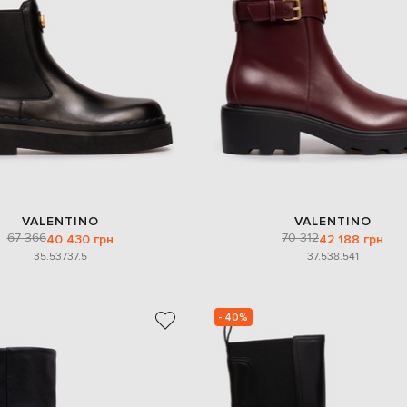
VALENTINO
VALENTINO
67 366
70 312
40 430 грн
42 188 грн
35.5
37
37.5
37.5
38.5
41
- 40%