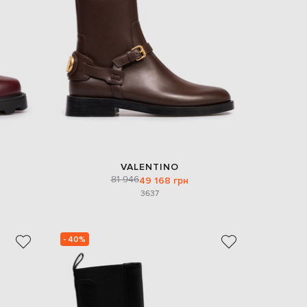
EUR
Denmark
€
EUR
Estonia
€
EUR
Finland
€
EUR
France
€
VALENTINO
81 946
49 168 грн
EUR
Germany
36
37
€
EUR
Greece
€
- 40%
EUR
Hungary
€
EUR