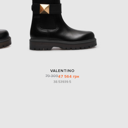
Italy
€
EUR
Latvia
€
EUR
Lithuania
€
EUR
Luxembourg
€
EUR
Netherlands
VALENTINO
€
79 309
47 564 грн
38.5
39
39.5
PLN
Poland
zł
EUR
Portugal
€
EUR
Romania
€