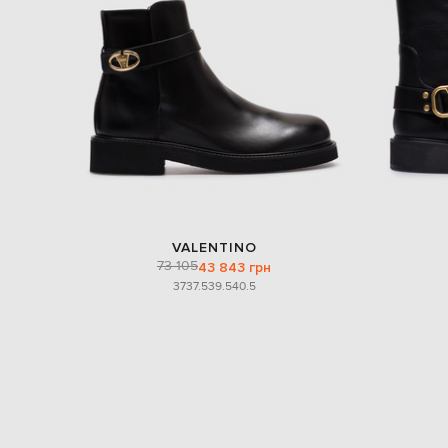
VALENTINO
73 105
43 843 грн
37
37.5
39.5
40.5