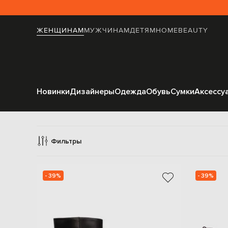
ЖЕНЩИНАМ
МУЖЧИНАМ
ДЕТЯМ
HOME
BEAUTY
Новинки
Дизайнеры
Одежда
Обувь
Сумки
Аксессу
Б
Фильтры
- 39%
- 39%