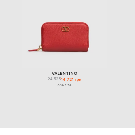
VALENTINO
24 535
14 721 грн
one size