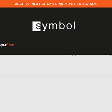
ARCHIVE: NEXT CHAPTER до -60% + EXTRA -50%
Главная
Sale женщинам
Valentino
Аксессуары
Кошельки
ары
Sale
ошельки Valentino для женщ