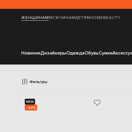
ЖЕНЩИНАМ
МУЖЧИНАМ
ДЕТЯМ
HOME
BEAUTY
Новинки
Дизайнеры
Одежда
Обувь
Сумки
Аксессу
К
Фильтры
NEW
- 40%