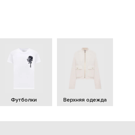
EUR
Slovakia
€
EUR
Slovenia
€
EUR
Spain
€
EUR
Sweden
€
UAH
Ukraine
₴
EUR
Other
Футболки
Верхняя одежда
€