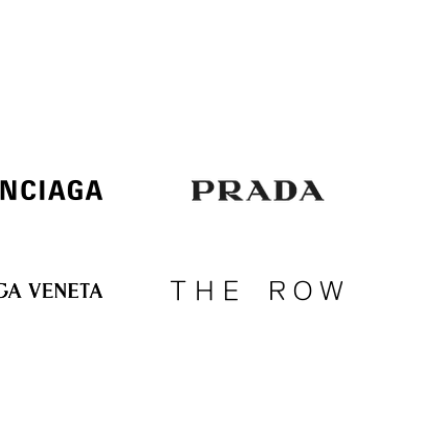
Italy
€
EUR
Latvia
€
EUR
Lithuania
€
EUR
Luxembourg
€
EUR
Netherlands
€
PLN
Poland
zł
EUR
Portugal
€
EUR
Romania
€