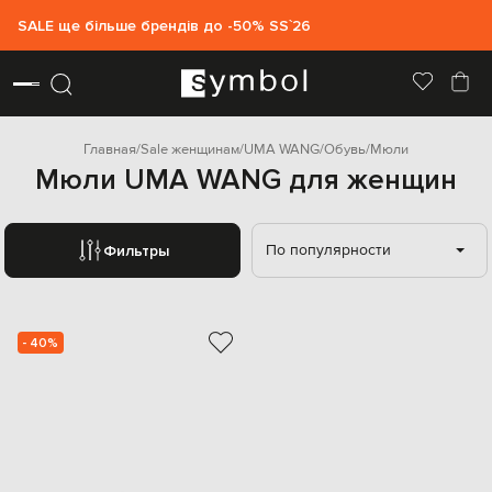
SALE ще більше брендів до -50% SS`26
Главная
Sale женщинам
UMA WANG
Обувь
Мюли
Мюли UMA WANG для женщин
По популярности
Фильтры
- 40%