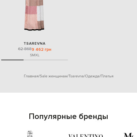
TSAREVNA
62 868
9 462 грн
S
M
XL
Главная
Sale женщинам
Tsarevna
Одежда
Платья
Популярные бренды