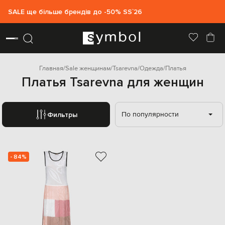
SALE ще більше брендів до -50% SS`26
Главная
Sale женщинам
Tsarevna
Одежда
Платья
Платья Tsarevna для женщин
По популярности
Фильтры
- 84%