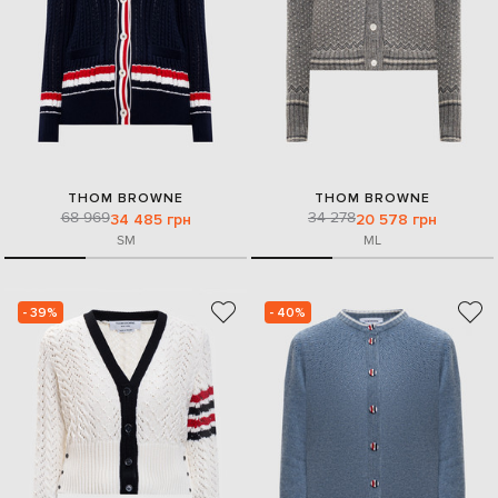
THOM BROWNE
THOM BROWNE
68 969
34 278
34 485 грн
20 578 грн
S
M
M
L
- 39%
- 40%