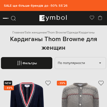
SALE ще більше брендів до -50% SS`26
Главная
Sale женщинам
Thom Browne
Одежда
Кардиганы
Кардиганы Thom Browne для
женщин
По популярности
Фильтры
NEW
- 39%
- 49%