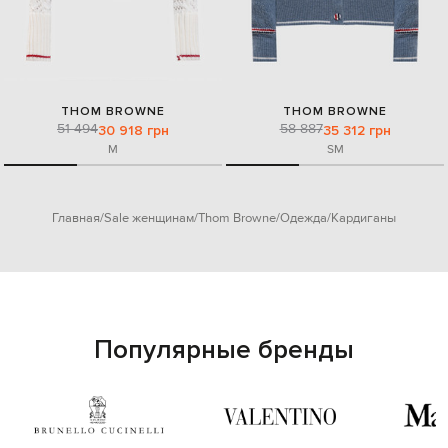
THOM BROWNE
THOM BROWNE
51 494
58 887
30 918 грн
35 312 грн
M
S
M
Главная
Sale женщинам
Thom Browne
Одежда
Кардиганы
Популярные бренды