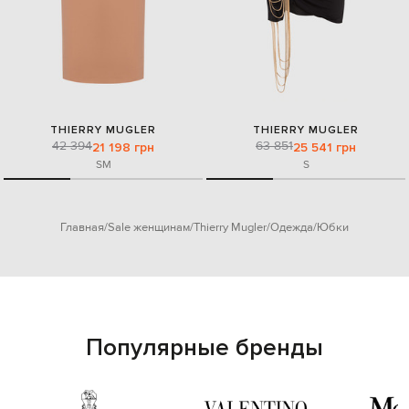
THIERRY MUGLER
THIERRY MUGLER
42 394
63 851
21 198 грн
25 541 грн
S
M
S
Главная
Sale женщинам
Thierry Mugler
Одежда
Юбки
Популярные бренды