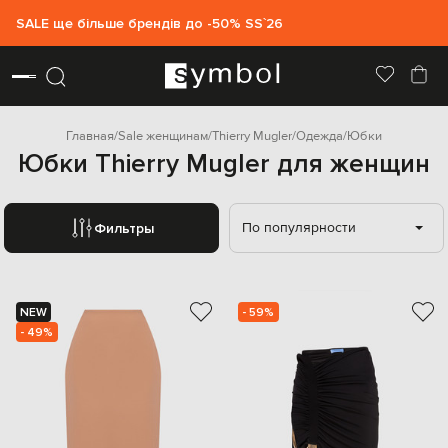
SALE ще більше брендів до -50% SS`26
Главная
Sale женщинам
Thierry Mugler
Одежда
Юбки
Юбки Thierry Mugler для женщин
По популярности
Фильтры
NEW
- 59%
- 49%