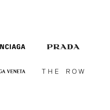
Italy
€
EUR
Latvia
€
EUR
Lithuania
€
EUR
Luxembourg
€
EUR
Netherlands
€
PLN
Poland
zł
EUR
Portugal
€
EUR
Romania
€