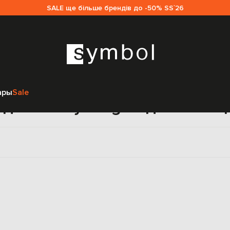
SALE ще більше брендів до -50% SS`26
Главная
Sale женщинам
Thierry Mugler
Одежда
Худи
ары
Sale
уди Thierry Mugler для женщ