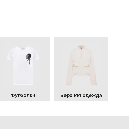
EUR
Slovakia
€
EUR
Slovenia
€
EUR
Spain
€
EUR
Sweden
€
UAH
Ukraine
₴
EUR
Other
Футболки
Верхняя одежда
€