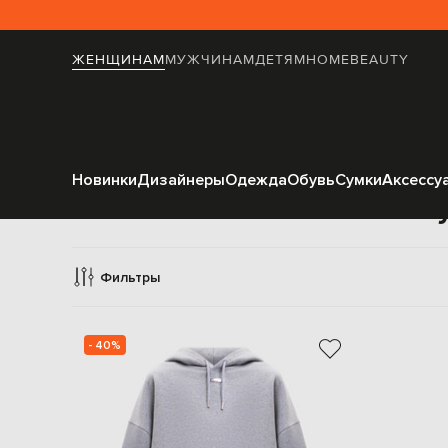
ЖЕНЩИНАМ
МУЖЧИНАМ
ДЕТЯМ
HOME
BEAUTY
Новинки
Дизайнеры
Одежда
Обувь
Сумки
Аксессу
Х
Фильтры
- 40%