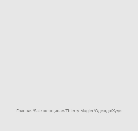
Главная
Sale женщинам
Thierry Mugler
Одежда
Худи