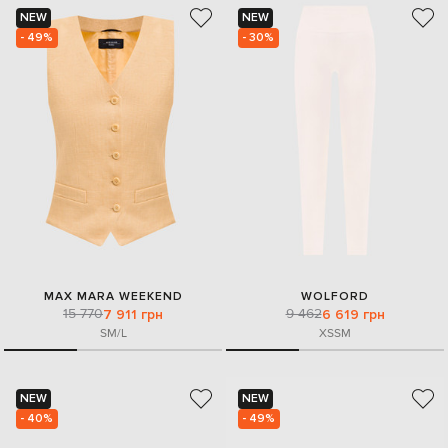
NEW
NEW
- 49%
- 30%
MAX MARA WEEKEND
WOLFORD
15 770
9 462
7 911 грн
6 619 грн
S
M/L
XS
S
M
NEW
NEW
- 40%
- 49%