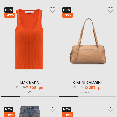
NEW
NEW
- 49%
- 39%
MAX MARA
GIANNI CHIARINI
15 614
20 578
7 808 грн
12 357 грн
XS
one size
NEW
NEW
- 49%
- 49%