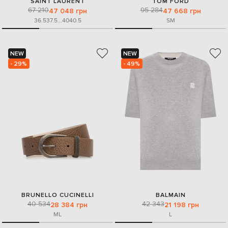
SAINT LAURENT
TOM FORD
67 210
95 284
47 048 грн
47 668 грн
36.5
37.5
...
40
40.5
S
M
NEW
NEW
- 29%
- 49%
BRUNELLO CUCINELLI
BALMAIN
40 534
42 343
28 384 грн
21 198 грн
M
L
L