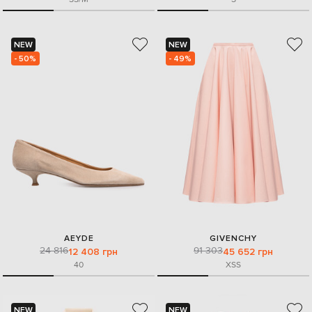
NEW
NEW
- 50%
- 49%
AEYDE
GIVENCHY
24 816
91 303
12 408 грн
45 652 грн
40
XS
S
NEW
NEW