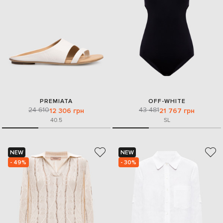
PREMIATA
OFF-WHITE
24 610
43 481
12 306 грн
21 767 грн
40.5
S
L
NEW
NEW
- 49%
- 30%