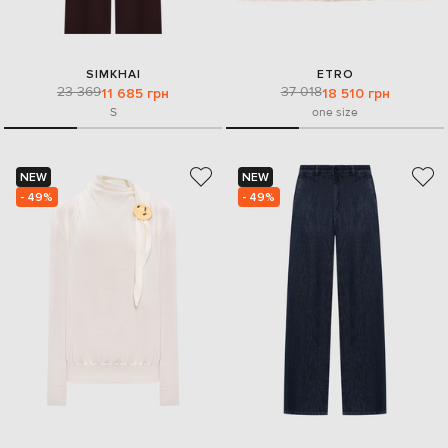
SIMKHAI
ETRO
23 369
37 018
11 685 грн
18 510 грн
S
one size
NEW
NEW
- 49%
- 49%