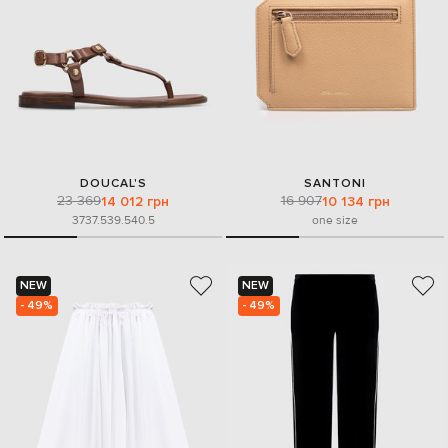
DOUCAL'S
SANTONI
23 369
16 907
14 012 грн
10 134 грн
37
37.5
39.5
40.5
one size
NEW
NEW
- 49%
- 49%