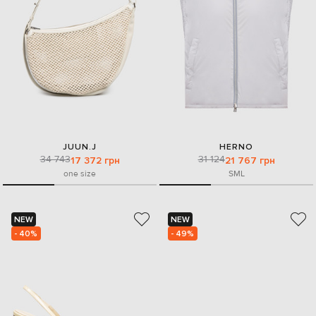
JUUN.J
HERNO
34 743
31 124
17 372 грн
21 767 грн
one size
S
M
L
NEW
NEW
- 40%
- 49%