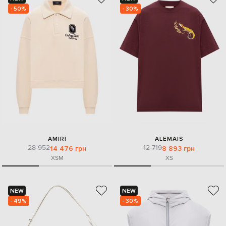
- 50%
- 30%
AMIRI
ALEMAIS
28 952
12 719
14 476 грн
8 893 грн
XS
M
XS
NEW
NEW
- 49%
- 30%