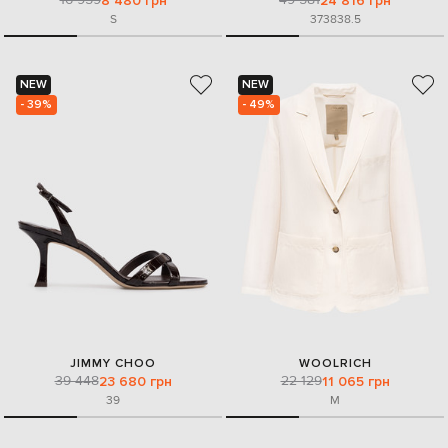
8 480 грн
24 816 грн
S
37
38
38.5
NEW
NEW
- 39%
- 49%
JIMMY CHOO
WOOLRICH
39 448
22 129
23 680 грн
11 065 грн
39
M