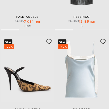
PALM ANGELS
PESERICO
14 115
26 368
7 084 грн
13 185 грн
XS
S
M
S
NEW
NEW
- 29%
- 49%