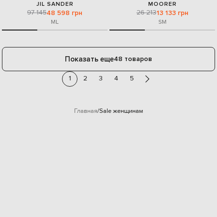
JIL SANDER
MOORER
97 145
26 213
48 598 грн
13 133 грн
M
L
S
M
Показать еще
48 товаров
1
2
3
4
5
Главная
Sale женщинам