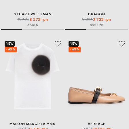
STUART WEITZMAN
DRAGON
16 493
6 204
8 272 грн
3 723 грн
37
38,5
one size
NEW
NEW
- 49%
- 49%
MAISON MARGIELA MM6
VERSACE
16 959
49 581