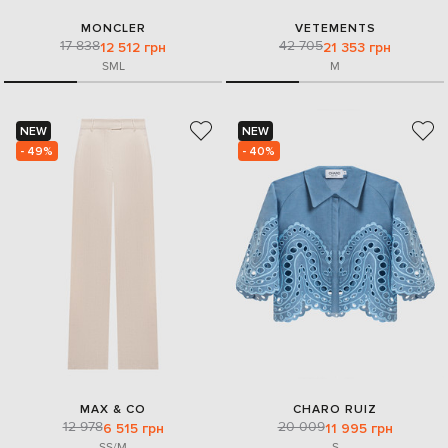
MONCLER
VETEMENTS
17 838
42 705
12 512 грн
21 353 грн
S
M
L
M
NEW
NEW
- 49%
- 40%
MAX & CO
CHARO RUIZ
12 978
20 009
6 515 грн
11 995 грн
S
S/M
S