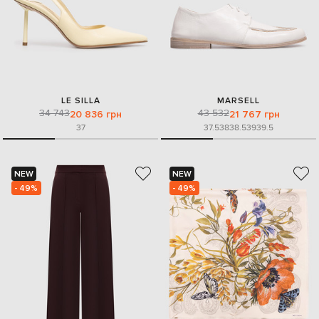
LE SILLA
MARSELL
34 743
43 532
20 836 грн
21 767 грн
37
37.5
38
38.5
39
39.5
NEW
NEW
- 49%
- 49%