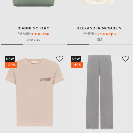
GIANNI NOTARO
ALEXANDER MCQUEEN
13 029
71 916
9 100 грн
35 984 грн
one size
S
M
NEW
NEW
- 29%
- 49%