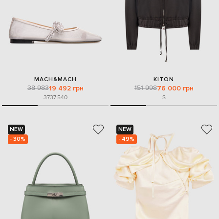
MACH&MACH
KITON
38 983
151 998
19 492 грн
76 000 грн
37
37.5
40
S
NEW
NEW
- 30%
- 49%