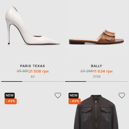
PARIS TEXAS
BALLY
35 881
23 266
21 508 грн
11 634 грн
40
37
38
NEW
NEW
- 49%
- 49%