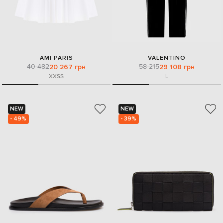
AMI PARIS
VALENTINO
40 482
58 215
20 267 грн
29 108 грн
XXS
S
L
NEW
NEW
- 49%
- 39%