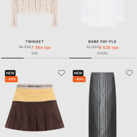
TWINSET
BABE PAY PLS
14 736
12 357
7 394 грн
8 635 грн
S
M
L
XS
S
M
L
NEW
NEW
- 49%
- 49%