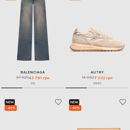
BALENCIAGA
AUTRY
87 529
14 063
43 791 грн
7 032 грн
XS
38
40
NEW
NEW
- 40%
- 40%