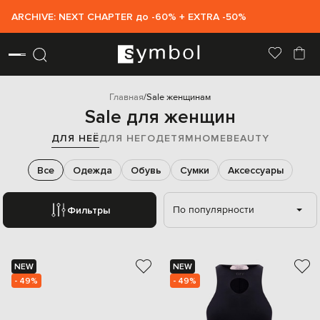
ARCHIVE: NEXT CHAPTER до -60% + EXTRA -50%
Главная
Sale женщинам
Sale для женщин
ДЛЯ НЕЁ
ДЛЯ НЕГО
ДЕТЯМ
HOME
BEAUTY
Все
Одежда
Обувь
Сумки
Аксессуары
По популярности
Фильтры
NEW
NEW
- 49%
- 49%