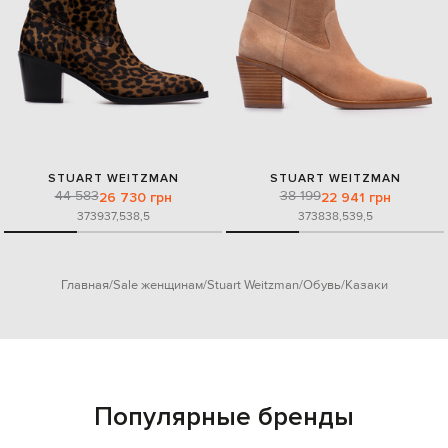
STUART WEITZMAN
STUART WEITZMAN
44 583
38 199
26 730 грн
22 941 грн
37
39
37,5
38,5
37
38
38,5
39,5
Главная
Sale женщинам
Stuart Weitzman
Обувь
Казаки
Популярные бренды