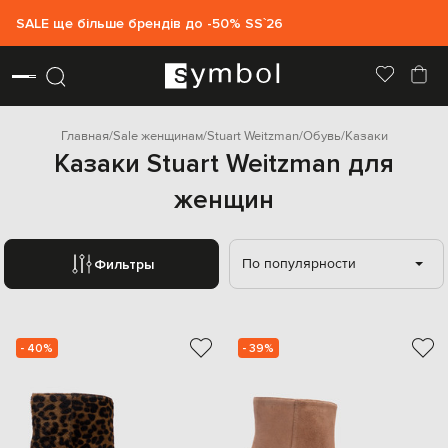
SALE ще більше брендів до -50% SS`26
Главная
Sale женщинам
Stuart Weitzman
Обувь
Казаки
Казаки Stuart Weitzman для
женщин
По популярности
Фильтры
- 40%
- 39%