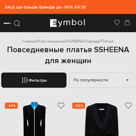
SALE ще більше брендів до -50% SS`26
Главная
Sale женщинам
SSHEENA
Одежда
Платья
Повседневные платья SSHEENA
для женщин
По популярности
Фильтры
- 40%
- 69%