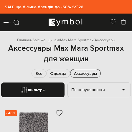
SALE ще більше брендів до -50% SS`26
Главная
Sale женщинам
Max Mara Sportmax
Аксессуары
Аксессуары Max Mara Sportmax
для женщин
Все
Одежда
Аксессуары
По популярности
Фильтры
- 40%