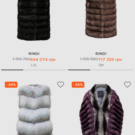
RINDI
RINDI
1 156 790
1 195 560
694 074 грн
717 339 грн
L
XL
S
M
- 49%
- 49%