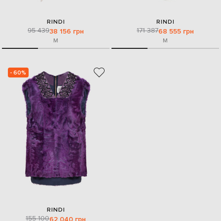
RINDI
RINDI
95 439
171 387
38 156 грн
68 555 грн
M
M
- 60%
RINDI
155 100
62 040 грн