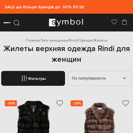
SALE ще більше брендів до -50% SS`26
Главная
Sale женщинам
Rindi
Одежда
Жилеты
Жилеты верхняя одежда Rindi для
женщин
По популярности
Фильтры
- 39%
- 39%