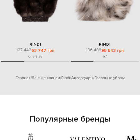
RINDI
RINDI
127 442
136 488
63 747 грн
95 543 грн
one size
57
Главная
Sale женщинам
Rindi
Аксессуары
Головные уборы
Популярные бренды