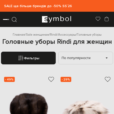
SALE ще більше брендів до -50% SS`26
Главная
Sale женщинам
Rindi
Аксессуары
Головные уборы
Головные уборы Rindi для женщин
По популярности
Фильтры
- 49%
- 29%