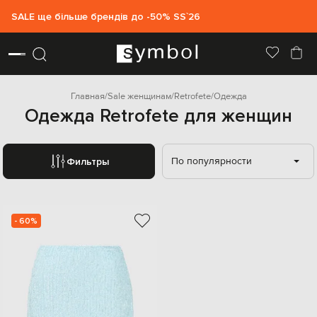
SALE ще більше брендів до -50% SS`26
Главная
Sale женщинам
Retrofete
Одежда
Одежда Retrofete для женщин
По популярности
Фильтры
- 60%