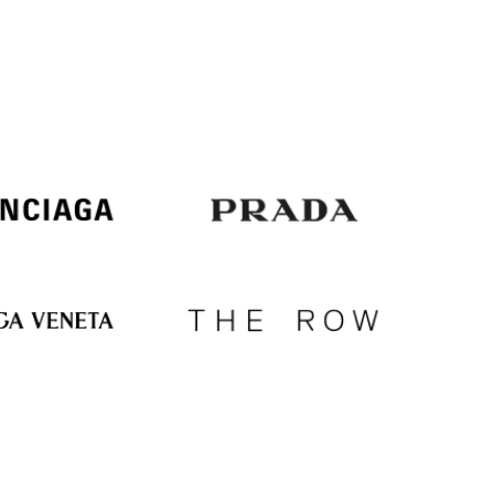
Italy
€
EUR
Latvia
€
EUR
Lithuania
€
EUR
Luxembourg
€
EUR
Netherlands
€
PLN
Poland
zł
EUR
Portugal
€
EUR
Romania
€