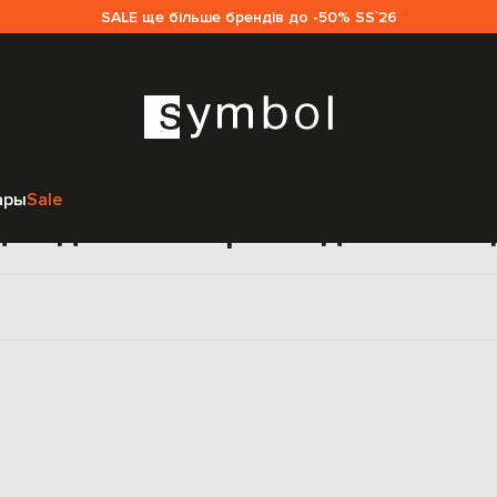
SALE ще більше брендів до -50% SS`26
Главная
Sale женщинам
Redemption
Одежда
ары
Sale
дежда Redemption для женщ