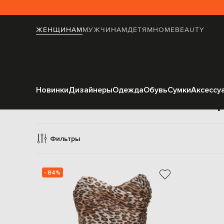
ЖЕНЩИНАМ
МУЖЧИНАМ
ДЕТЯМ
HOME
BEAUTY
Новинки
Дизайнеры
Одежда
Обувь
Сумки
Аксессу
О
Фильтры
- 84%