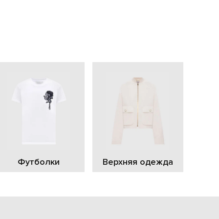
EUR
Slovakia
€
EUR
Slovenia
€
EUR
Spain
€
EUR
Sweden
€
UAH
Ukraine
₴
EUR
Other
Футболки
Верхняя одежда
€