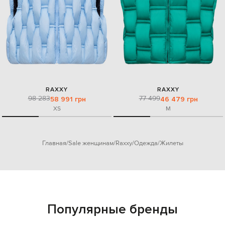
RAXXY
RAXXY
98 283
77 499
58 991 грн
46 479 грн
XS
M
Главная
Sale женщинам
Raxxy
Одежда
Жилеты
Популярные бренды