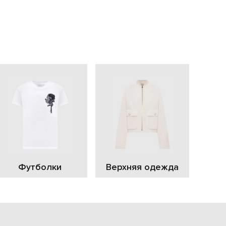
EUR
Slovakia
€
EUR
Slovenia
€
EUR
Spain
€
EUR
Sweden
€
UAH
Ukraine
₴
EUR
Other
Футболки
Верхняя одежда
€