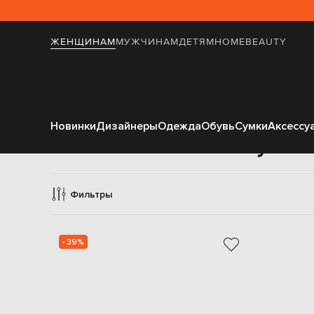
ЖЕНЩИНАМ
МУЖЧИНАМ
ДЕТЯМ
HOME
BEAUTY
Новинки
Дизайнеры
Одежда
Обувь
Сумки
Аксессу
Сумки 
Фильтры
- 39%