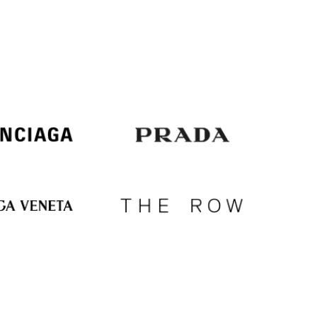
Italy
€
EUR
Latvia
€
EUR
Lithuania
€
EUR
Luxembourg
€
EUR
Netherlands
€
PLN
Poland
zł
EUR
Portugal
€
EUR
Romania
€