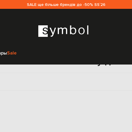
SALE ще більше брендів до -50% SS`26
Главная
Sale женщинам
Published by
Сумки
Сумки на плечо
ары
Sale
на плечо Published by для