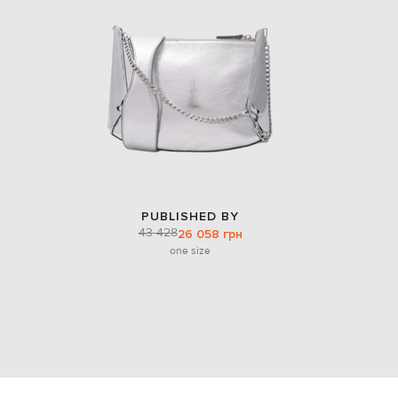
PUBLISHED BY
43 428
26 058 грн
one size