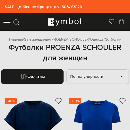
SALE ще більше брендів до -50% SS`26
Главная
Sale женщинам
PROENZA SCHOULER
Одежда
Футболки
Футболки PROENZA SCHOULER
для женщин
По популярности
Фильтры
- 40%
- 69%