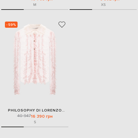
M
XS
- 59%
PHILOSOPHY DI LORENZO
40 947
SERAFINI
16 390 грн
S