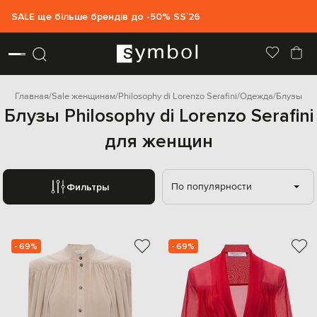
SALE ще більше брендів до -50% SS`26
Главная
Sale женщинам
Philosophy di Lorenzo Serafini
Одежда
Блузы
Блузы Philosophy di Lorenzo Serafini
для женщин
По популярности
Фильтры
- 69%
- 69%