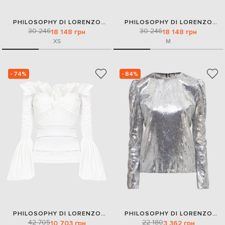
PHILOSOPHY DI LORENZO
PHILOSOPHY DI LORENZO
30 246
SERAFINI
30 246
SERAFINI
18 148 грн
18 148 грн
XS
M
- 74%
- 84%
PHILOSOPHY DI LORENZO
PHILOSOPHY DI LORENZO
42 705
SERAFINI
22 180
SERAFINI
10 703 грн
3 362 грн