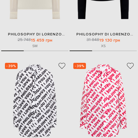
PHILOSOPHY DI LORENZO
PHILOSOPHY DI LORENZO
25 748
SERAFINI
31 848
SERAFINI
15 459 грн
19 130 грн
S
M
XS
- 39%
- 39%