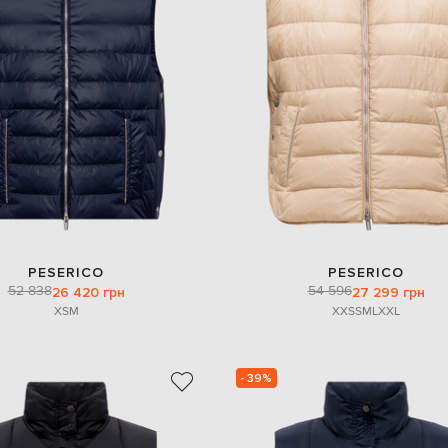
PESERICO
PESERICO
52 838
54 596
26 420 грн
27 299 грн
XS
M
XXS
S
M
L
XXL
- 39%