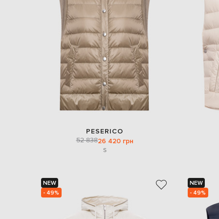
PESERICO
52 838
26 420 грн
S
NEW
NEW
- 49%
- 49%