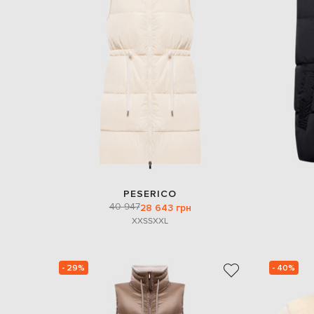
PESERICO
40 947
28 643 грн
XXS
S
XXL
- 29%
- 40%