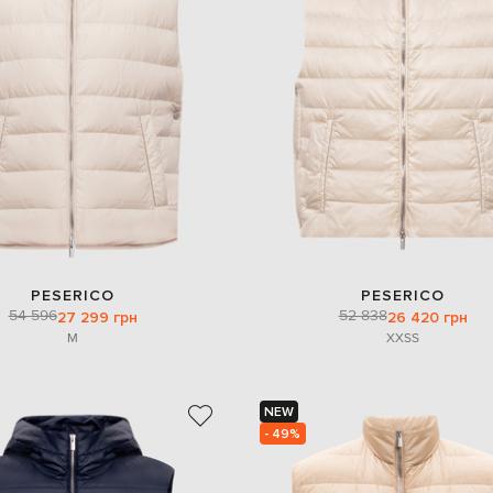
PESERICO
PESERICO
54 596
52 838
27 299 грн
26 420 грн
M
XXS
S
NEW
- 49%