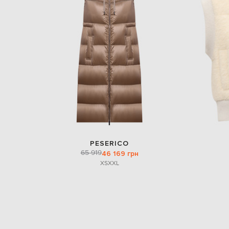
PESERICO
65 919
46 169 грн
XS
XXL