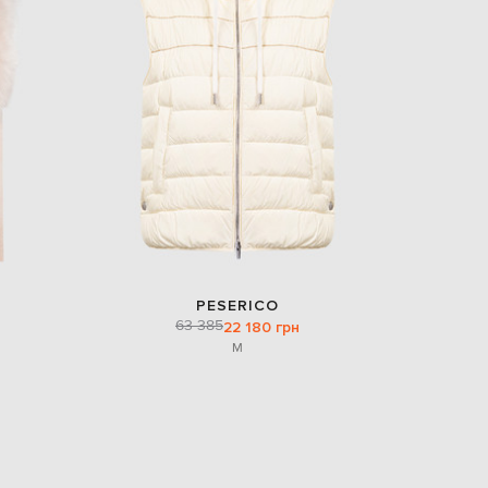
PESERICO
63 385
22 180 грн
M