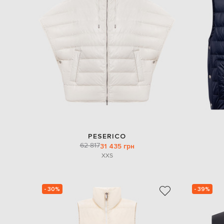
PESERICO
62 817
31 435 грн
XXS
- 30%
- 39%