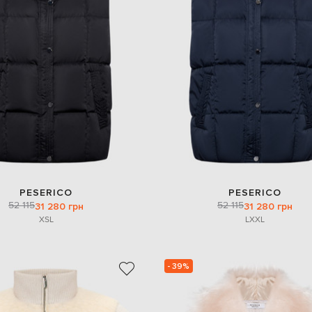
PESERICO
PESERICO
52 115
52 115
31 280 грн
31 280 грн
XS
L
L
XXL
- 39%