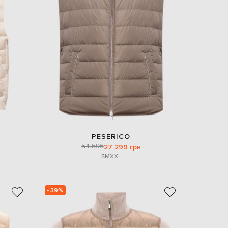
EUR
Denmark
€
EUR
Estonia
€
EUR
Finland
€
EUR
France
€
EUR
PESERICO
Germany
54 596
27 299 грн
€
S
M
XXL
EUR
Greece
€
- 39%
EUR
Hungary
€
EUR