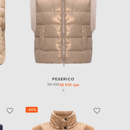
Italy
€
EUR
Latvia
€
EUR
Lithuania
€
EUR
Luxembourg
€
EUR
Netherlands
€
PESERICO
59 198
PLN
35 519 грн
Poland
S
zł
EUR
Portugal
€
- 40%
EUR
Romania
€