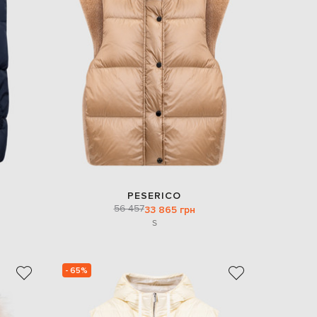
EUR
Slovakia
€
EUR
Slovenia
€
EUR
Spain
€
EUR
Sweden
€
UAH
Ukraine
PESERICO
₴
56 457
33 865 грн
S
EUR
Other
€
- 65%