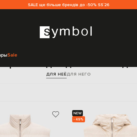
SALE ще більше брендів до -50% SS`26
Главная
Sale женщинам
Peserico
Одежда
Жилеты
ары
Sale
ерхняя одежда Peserico д
ДЛЯ НЕЁ
ДЛЯ НЕГО
NEW
- 49%