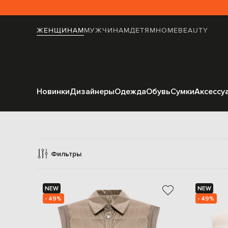
ЖЕНЩИНАМ
МУЖЧИНАМ
ДЕТЯМ
HOME
BEAUTY
Новинки
Дизайнеры
Одежда
Обувь
Сумки
Аксессу
Жилеты в
Фильтры
NEW
NEW
- 49%
- 49%