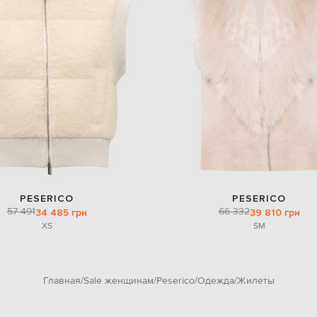
PESERICO
PESERICO
57 491
66 332
34 485 грн
39 810 грн
XS
S
M
Главная
Sale женщинам
Peserico
Одежда
Жилеты