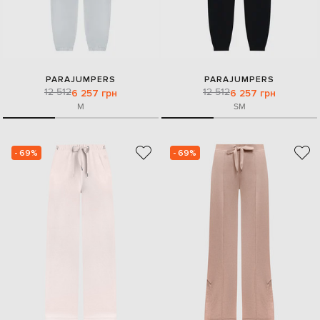
PARAJUMPERS
PARAJUMPERS
12 512
12 512
6 257 грн
6 257 грн
M
S
M
- 69%
- 69%