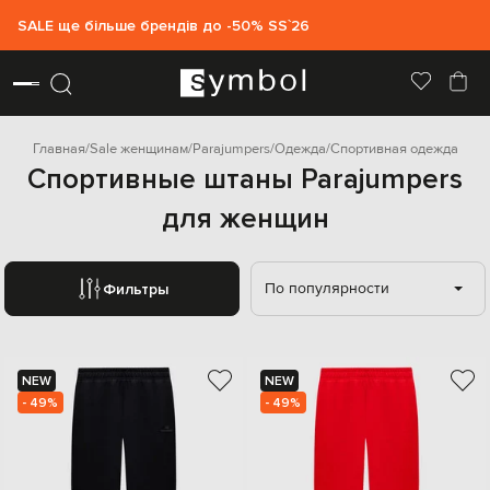
SALE ще більше брендів до -50% SS`26
Главная
Sale женщинам
Parajumpers
Одежда
Спортивная одежда
Спортивные штаны Parajumpers
для женщин
По популярности
Фильтры
NEW
NEW
- 49%
- 49%